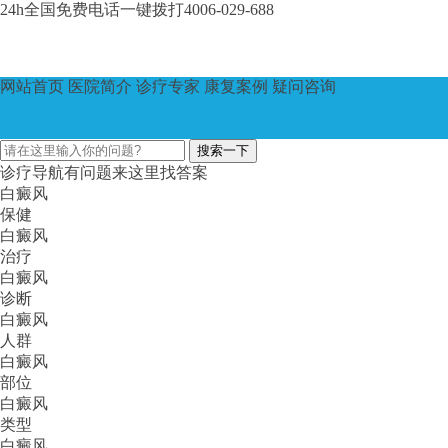
24h全国免费电话
一键拨打
4006-029-688
网站首页
医院简介
诊疗专家
康复案例
疑问咨询
诊疗导航
有问题来这里找答案
白癜风
保健
白癜风
治疗
白癜风
诊断
白癜风
人群
白癜风
部位
白癜风
类型
白癜风