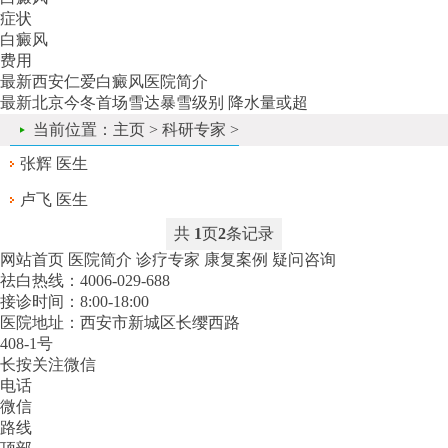
症状
白癜风
费用
最新
西安仁爱白癜风医院简介
最新
北京今冬首场雪达暴雪级别 降水量或超
当前位置：
主页
>
科研专家
>
张辉 医生
卢飞 医生
共
1
页
2
条记录
网站首页
医院简介
诊疗专家
康复案例
疑问咨询
祛白热线：4006-029-688
接诊时间：8:00-18:00
医院地址：西安市新城区长缨西路
408-1号
长按关注微信
电话
微信
路线